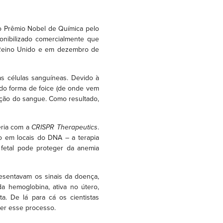
o Prêmio Nobel de Química pelo
nibilizado comercialmente que
o Reino Unido e em dezembro de
as células sanguíneas. Devido à
do forma de foice (de onde vem
ção do sangue. Como resultado,
ria com a
CRISPR Therapeutics
.
o em locais do DNA – a terapia
 fetal pode proteger da anemia
esentavam os sinais da doença,
 hemoglobina, ativa no útero,
a. De lá para cá os cientistas
ter esse processo.