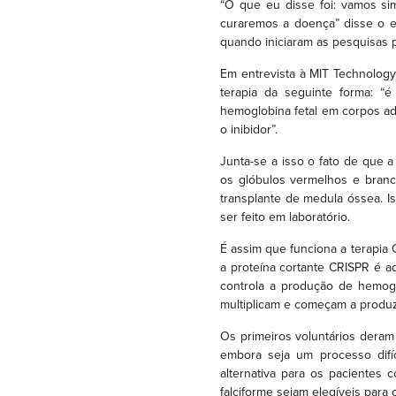
“O que eu disse foi: vamos si
curaremos a doença” disse o ex
quando iniciaram as pesquisas 
Em entrevista à MIT Technology 
terapia da seguinte forma: “
hemoglobina fetal em corpos adu
o inibidor”.
Junta-se a isso o fato de que 
os glóbulos vermelhos e bran
transplante de medula óssea. Is
ser feito em laboratório.
É assim que funciona a terapia
a proteína cortante CRISPR é a
controla a produção de hemogl
multiplicam e começam a produzi
Os primeiros voluntários dera
embora seja um processo dif
alternativa para os pacientes
falciforme sejam elegíveis para 