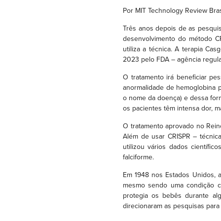
Por MIT Technology Review Bras
Três anos depois de as pesqui
desenvolvimento do método CR
utiliza a técnica. A terapia 
2023 pelo FDA – agência regula
O tratamento irá beneficiar pe
anormalidade de hemoglobina p
o nome da doença) e dessa for
os pacientes têm intensa dor, ma
O tratamento aprovado no Rein
Além de usar CRISPR – técnica
utilizou vários dados científ
falciforme.
Em 1948 nos Estados Unidos, a
mesmo sendo uma condição con
protegia os bebês durante alg
direcionaram as pesquisas para