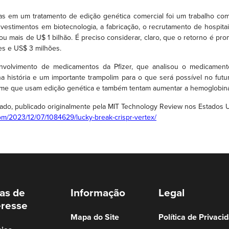
as em um tratamento de edição genética comercial foi um trabalho co
nvestimentos em biotecnologia, a fabricação, o recrutamento de hospit
ou mais de U$ 1 bilhão. É preciso considerar, claro, que o retorno é pro
es e US$ 3 milhões.
envolvimento de medicamentos da Pfizer, que analisou o medicame
 história e um importante trampolim para o que será possível no futu
orme que usam edição genética e também tentam aumentar a hemoglobina 
ado, publicado originalmente pela MIT Technology Review nos Estados 
om/2023/12/07/1084629/lucky-break-crispr-vertex/
as de
Informação
Legal
eresse
Mapa do Site
Política de Privaci