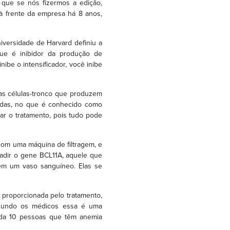
 que se nós fizermos a edição,
 à frente da empresa há 8 anos,
niversidade de Harvard definiu a
que é inibidor da produção de
ibe o intensificador, você inibe
 as células-tronco que produzem
adas, no que é conhecido como
rar o tratamento, pois tudo pode
com uma máquina de filtragem, e
vadir o gene BCL11A, aquele que
 em um vaso sanguíneo. Elas se
proporcionada pelo tratamento,
egundo os médicos essa é uma
cada 10 pessoas que têm anemia