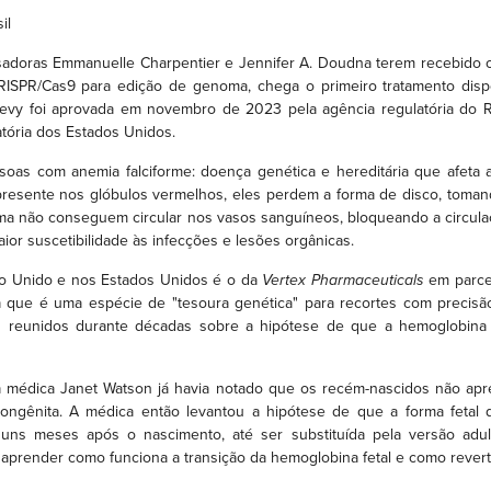
il
sadoras Emmanuelle Charpentier e Jennifer A. Doudna terem recebido 
ISPR/Cas9 para edição de genoma, chega o primeiro tratamento dispo
Casgevy foi aprovada em novembro de 2023 pela agência regulatória d
tória dos Estados Unidos.
ssoas com anemia falciforme: doença genética e hereditária que afeta 
resente nos glóbulos vermelhos, eles perdem a forma de disco, toman
ma não conseguem circular nos vasos sanguíneos, bloqueando a circula
ior suscetibilidade às infecções e lesões orgânicas.
o Unido e nos Estados Unidos é o da
Vertex Pharmaceuticals
em parce
 que é uma espécie de "tesoura genética" para recortes com precisã
icos reunidos durante décadas sobre a hipótese de que a hemoglobina
 médica Janet Watson já havia notado que os recém-nascidos não apr
gênita. A médica então levantou a hipótese de que a forma fetal da
uns meses após o nascimento, até ser substituída pela versão adult
 aprender como funciona a transição da hemoglobina fetal e como rever