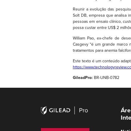
Reunir a evolução das pesquis
Solt DB, empresa que analisa i
pessoas em ensaio clínico, cust
possa custar entre US$ 2 milhõ
William Pao, ex-chefe de des
Casgevy “é um grande marco na
tratamentos para anemia falcif
Este texto é um conteúdo adapt
https://www.technologyreview.c
GileadPro:
BR-UNB-0782
Áre
Int