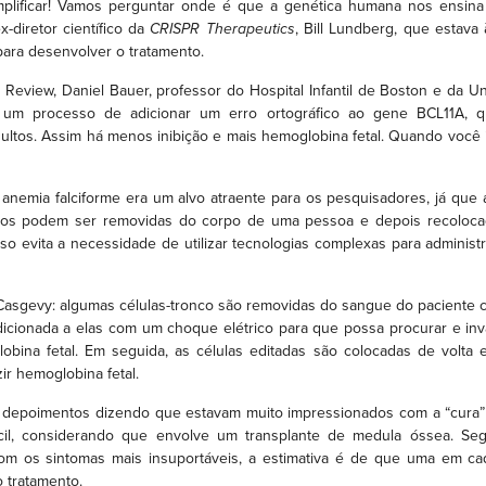
mplificar! Vamos perguntar onde é que a genética humana nos ensina
-diretor científico da
CRISPR Therapeutics
, Bill Lundberg, que estava
para desenvolver o tratamento.
Review, Daniel Bauer, professor do Hospital Infantil de Boston e da U
é um processo de adicionar um erro ortográfico ao gene BCL11A, 
ltos. Assim há menos inibição e mais hemoglobina fetal. Quando você in
a anemia falciforme era um alvo atraente para os pesquisadores, já que
cos podem ser removidas do corpo de uma pessoa e depois recoloc
so evita a necessidade de utilizar tecnologias complexas para administ
 Casgevy: algumas células-tronco são removidas do sangue do paciente 
dicionada a elas com um choque elétrico para que possa procurar e in
obina fetal. Em seguida, as células editadas são colocadas de volta
r hemoglobina fetal.
m depoimentos dizendo que estavam muito impressionados com a “cura” 
ícil, considerando que envolve um transplante de medula óssea. S
 com os sintomas mais insuportáveis, a estimativa é de que uma em 
o tratamento.