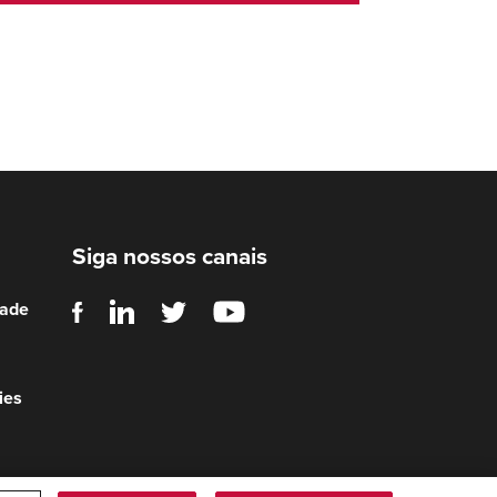
Siga nossos canais
dade
ies