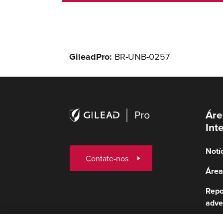
GileadPro:
BR-UNB-0257
Áre
Int
Notí
Contate-nos
Área
Repo
adve